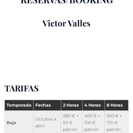
Victor Valles
TARIFAS
Temporada
Fechas
2 Horas
4 Horas
8 Horas
280 € +
400 € +
550 € +
Octubre a
Baja
50 €
100 €
170 €
abril
patrón
patrón
patrón